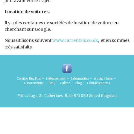
jour avant votre trajet.
Location de voitures:
Il y a des centaines de sociétés de location de voiture en
cherchant sur Google.
Nous utilisons souvent
www.carrentals.co.uk
, et en sommes
très satisfaits
Cortijos Rey Fini
-
Hébergement
-
Information
-
A voir, à faire
-
Gastronomie
-
FAQ
-
Galerie
-
Blog
-
Contactez nous
mofini@btinternet.com
-
+44 (0) 7885410998
Mill cottage, St. Catherines, Bath BA1 8EU United Kingdom